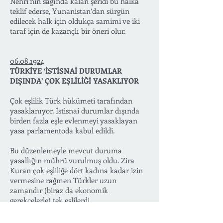
Nehri’nin sağında kalan şeridi bu halka
teklif ederse, Yunanistan’dan sürgün
edilecek halk için oldukça samimi ve iki
taraf için de kazançlı bir öneri olur.
06.08.1924
TÜRKİYE ‘İSTİSNAİ DURUMLAR
DIŞINDA’ ÇOK EŞLİLİĞİ YASAKLIYOR
Çok eşlilik Türk hükümeti tarafından
yasaklanıyor. İstisnai durumlar dışında
birden fazla eşle evlenmeyi yasaklayan
yasa parlamentoda kabul edildi.
Bu düzenlemeyle mevcut duruma
yasallığın mührü vurulmuş oldu. Zira
Kuran çok eşliliğe dört kadına kadar izin
vermesine rağmen Türkler uzun
zamandır (biraz da ekonomik
gerekçelerle) tek eşlilerdi.
Son halifenin de yalnızca bir karısı ve iki
çocuğu vardı.