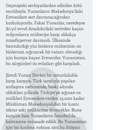
Geçmişteki sevkiyatlardan edinilen kötü
tecrübeyle, Yunanların Makedonya’daki
Ermenilere sert davranacağından
korkuluyordu. Fakat Yunanlar, neredeyse
iki yıl evvel Anadolu’daki terörden kaçan
milyonlarca mülteciye karşı oldukça
misafirperver davrandı. Ülkesinde
barındırdığı yüz binlerce mültecinin on
binlercesi, sığınacak bir vatanı olmadığı
için buraya kaçan Ermeniler. Yunanistan,
bu sürgünleri öz evlatları gibi karşıladı.
Şimdi Yunan Devleti bir zorunlulukla
karşı karşıya. Türk tarafıyla yapılan
antlaşma neticesinde, baskı altında
oldukları yıllarda Türkiye’ye sığınan ve
mülkleri Ermenilere verilen 25.000 kadar
Müslüman Makedonyalıdan bir kısmı
tekrar eski mülklerine dönecekler. Buna
karşılık bazı Yunanların İstanbul’da
kalmasına müsaade edildi. Bu Yunanistan
için bir kırılma noktası zira bu ihtiyacı