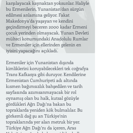
karşılayacak kaynaktan yoksunlar. Haliyle
bu Ermenilerin, Yunanistan’dan sürgün
edilmesi anlamına geliyor. Fakat
Makedonya’da yaşayan ve kendini
geçindirmeyi beceren 2000 kadar Ermeni
çocuk yerinden olmayacak. Yunan Devleti
mülteci konumundaki Anadolulu Rumlar
ve Ermeniler için ellerinden gelenin en
iyisini yapacağını açıkladı.
Ermeniler için Yunanistan dışında
kimliklerini koruyabilecekleri tek coğrafya
Trans Kafkasya gibi duruyor. Kendilerine
Ermenistan Cumhuriyeti adı altında
kısmen bağımsızlık bahşedilen ve tarih
sayfasında azımsanmayacak bir rol
oynamış olan bu halk, kutsal gözüyle
gördükleri Ağrı Dağı’na bakan bu
topraklarda yeniden kök bulmalılar. Bu
görkemli dağ şu an Türkiye’nin
topraklarında yer alan metruk bir yer.
Türkiye Ağrı Dağı’nı da içeren, Aras