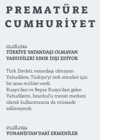
P R E M A T Ü R E
C U M H U R İ Y E T
01.08.1924
TÜRKİYE VATANDAŞI OLMAYAN
YAHUDİLERİ SINIR DIŞI EDİYOR
Türk Devleti, vatandaşı olmayan
Yahudilere, Türkiye’yi terk etmeleri için
bir sene mühlet verdi.
Rusya’dan ve Beyaz Rusya’dan gelen
Yahudilerin, İstanbul’u transit merkezi
olarak kullanmasına da müsaade
edilmeyecek.
05.08.1924
YUNANİSTAN’DAKİ ERMENİLER