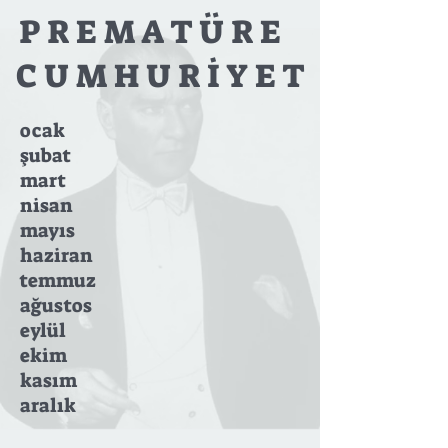
P R E M A T Ü R E
C U M H U R İ Y E T
ocak
şubat
mart
nisan
mayıs
haziran
temmuz
ağustos
eylül
ekim
kasım
aralık